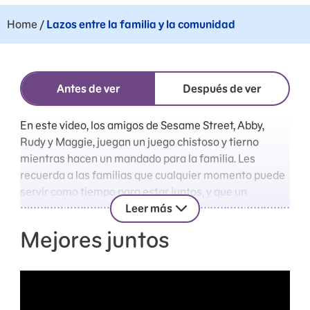
Home
/
Lazos entre la familia y la comunidad
Antes de ver
Después de ver
En este video, los amigos de Sesame Street, Abby,
Rudy y Maggie, juegan un juego chistoso y tierno
mientras hacen un mandado para la familia. Les
recuerda a las familias que cualquier momento puede
servir como tiempo para estar juntos, y que un
“gracias”, bien sea en palabras o demostrándolo,
Leer más
contribuye a ayudar a que cada miembro de la familia
Mejores juntos
se sienta valorado.
Antes de verlo, explique que el aprecio significa
reconocer y disfrutar las buenas cualidades de una
persona. Conversen juntos acerca de cómo se siente