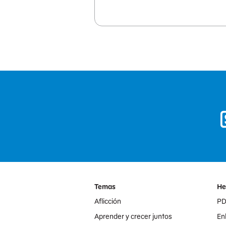
Footer Menu
Temas
He
Aflicción
PD
Aprender y crecer juntos
Enl