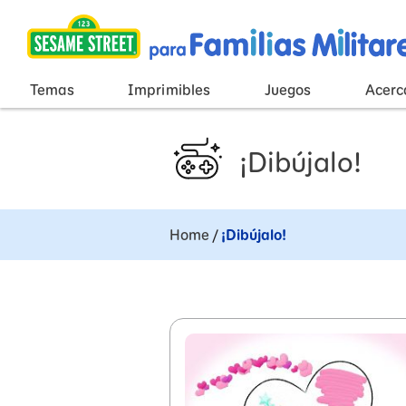
Menú principal
Temas
Imprimibles
Juegos
Acerc
¡Dibújalo!
Home
/
¡Dibújalo!