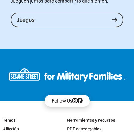
Jueguen juntos para compartir lo que sienten.
Juegos
Follow Us
Footer Menu
Temas
Herramientas y recursos
Aflicción
PDF descargables